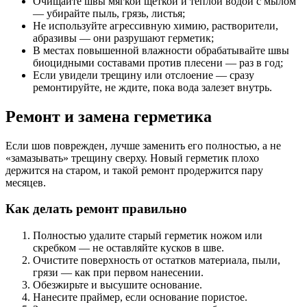
Очищайте швы мягкой щеткой и теплой водой с мылом
— убирайте пыль, грязь, листья;
Не используйте агрессивную химию, растворители,
абразивы — они разрушают герметик;
В местах повышенной влажности обрабатывайте швы
биоцидными составами против плесени — раз в год;
Если увидели трещину или отслоение — сразу
ремонтируйте, не ждите, пока вода залезет внутрь.
Ремонт и замена герметика
Если шов поврежден, лучше заменить его полностью, а не
«замазывать» трещину сверху. Новый герметик плохо
держится на старом, и такой ремонт продержится пару
месяцев.
Как делать ремонт правильно
Полностью удалите старый герметик ножом или
скребком — не оставляйте кусков в шве.
Очистите поверхность от остатков материала, пыли,
грязи — как при первом нанесении.
Обезжирьте и высушите основание.
Нанесите праймер, если основание пористое.