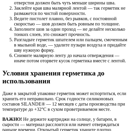
отверстия должен быть чуть меньше ширины шва.
Заклейте края шва малярной лентой — так герметик не
размажется по чистой поверхности.
Ведите пистолет плавно, без рывков, с постоянной
скоростью — шов должен быть ровным по толщине.
Заполните шов за один проход — не делайте несколько
тонких слоев, это снижает прочность.
Разгладьте герметик шпателем или пальцем, смоченным
в мыльной воде, — удалите пузыри воздуха и придайте
шву нужную форму.
Снимите малярную ленту до начала отверждения —
иначе потом оторвете кусок герметика вместе с лентой.
Условия хранения герметика до
использования
Даже в закрытой упаковке герметик может испортиться, если
хранить его неправильно. Срок годности силиконовых
составов SILANDE® — 12 месяцев с даты производства при
температуре до +32°C в сухом проветриваемом месте.
ВАЖНО!
Не держите картриджи на солнце, у батареи, в
сырости — материал расслоится или начнет отверждаться
раньше времени. Открытый герметик храните плотно