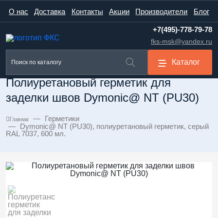
О нас
Доставка
Контакты
Акции
Производители
Блог
+7(495)-778-79-78
fks-msk@yandex.ru
Каталог
Полиуретановый герметик для
заделки швов Dymonic@ NT (PU30)
Герметики
Главная
Dymonic@ NT (PU30), полиуретановый герметик, серый
RAL 7037, 600 мл.