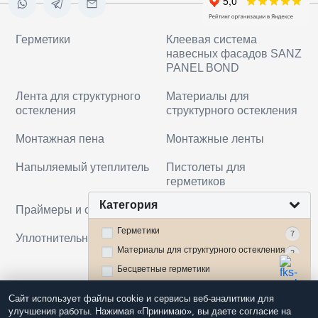
Герметики
Клеевая система
навесных фасадов SANZ
PANEL BOND
Лента для структурного
Материалы для
остекления
структурного остекления
Монтажная пена
Монтажные ленты
Напыляемый утеплитель
Пистолеты для
герметиков
Категория
Праймеры и очистители
Прочее
Герметики
7
Уплотнительный шнур
Гидроизоляционный
Материалы для структурного остекления
материал на основе
2
Цена
Цвет
ЭПДМ EPDM мембрана
Бесцветные герметики
3
Производители
Герметики для алюминия
Прозрачный (бесцветный)
3
7
Сайт использует файлы cookie и сервисы веб-аналитики для
Герметики для вклейки
Черный
KCC
улучшения работы. Нажимая «Принимаю», вы даете согласие на
7
4
1