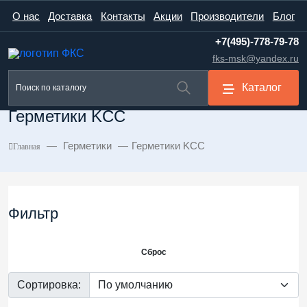
О нас
Доставка
Контакты
Акции
Производители
Блог
+7(495)-778-79-78
fks-msk@yandex.ru
Каталог
Герметики KCC
Герметики
Герметики KCC
Главная
Фильтр
Сброс
Сортировка: