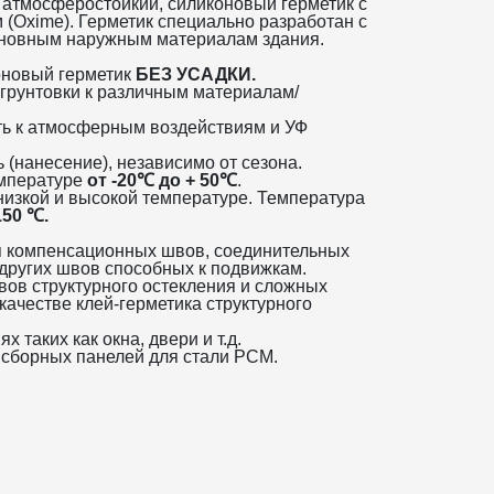
 атмосферостойкий, силиконовый герметик с
(Oxime). Герметик специально разработан с
сновным наружным материалам здания.
оновый герметик
БЕЗ УСАДКИ.
 грунтовки к различным материалам/
ть к атмосферным воздействиям и УФ
 (нанесение), независимо от сезона.
емпературе
от -20℃ до + 50℃
.
низкой и высокой температуре. Температура
150 ℃.
я компенсационных швов, соединительных
 других швов способных к подвижкам.
вов структурного остекления и сложных
 качестве клей-герметика структурного
х таких как окна, двери и т.д.
 сборных панелей для стали РСМ.