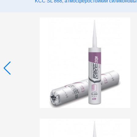
KCC SL 868, атмосферостойкий силиконовый