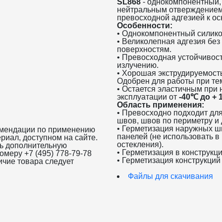
SL868
- однокомпонентный,
нейтральным отверждением 
превосходной адгезией к о
Особенности:
• Однокомпонентный силик
• Великолепная адгезия без
поверхностям.
• Превосходная устойчивос
излучению.
• Хорошая экструдируемость
Одобрен для работы при т
• Остается эластичным при 
эксплуатации от
-40℃ до + 
Область применения:
• Превосходно подходит дл
швов, швов по периметру и
• Герметизация наружных ш
омендации по применению
панелей (не использовать в
риал, доступном на сайте.
остекления).
ть дополнительную
• Герметизация в конструкция
омеру +7 (495) 778-79-78
• Герметизация конструкций
ичие товара следует
Файлы для скачивания