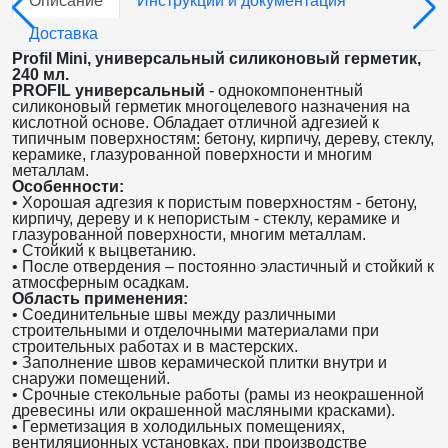
Описание
Инструкции и документация
Доставка
Profil Mini, универсальный силиконовый герметик,
240 мл.
PROFIL универсальный
- однокомпонентный
силиконовый герметик многоцелевого назначения на
кислотной основе. Обладает отличной адгезией к
типичным поверхностям: бетону, кирпичу, дереву, стеклу,
керамике, глазурованной поверхности и многим
металлам.
Особенности:
• Хорошая адгезия к пористым поверхностям - бетону,
кирпичу, дереву и к непористым - стеклу, керамике и
глазурованной поверхности, многим металлам.
• Стойкий к выцветанию.
• После отвердения – постоянно эластичный и стойкий к
атмосферным осадкам.
Область применения:
• Соединительные швы между различными
строительными и отделочными материалами при
строительных работах и в мастерских.
• Заполнение швов керамической плитки внутри и
снаружи помещений.
• Срочные стекольные работы (рамы из неокрашенной
древесины или окрашенной масляными красками).
• Герметизация в холодильных помещениях,
вентиляционных установках, при производстве